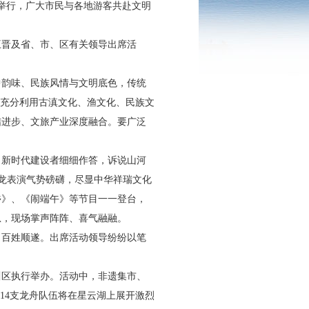
川区举行，广大市民与各地游客共赴文明
王晋及省、市、区有关领导出席活
中韵味、民族风情与文明底色，传统
，充分利用古滇文化、渔文化、民族文
结进步、文旅产业深度融合。要广泛
，新时代建设者细细作答，诉说山河
龙表演气势磅礴，尽显中华祥瑞文化
乡》、《闹端午》等节目一一登台，
息，现场掌声阵阵、喜气融融。
、百姓顺遂。出席活动领导纷纷以笔
川区执行举办。活动中，非遗集市、
14支龙舟队伍将在星云湖上展开激烈