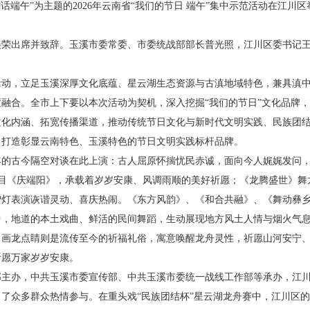
韵话端午”为主题的2026年云南省“我们的节日 端午”集中示范活动在江
美荣出席并致辞。玉溪市委常委、市委统战部部长普光照，江川区委书记
活动，立足玉溪深厚文化底蕴、星云湖生态资源与古滇地域特色，兼具滇
融合。全市上下要以本次活动为契机，深入挖掘“我们的节日”文化品牌
文化内涵、拓宽传播渠道，推动传统节日文化与新时代文明实践、民族团
力打造彰显云南特色、玉溪特色的节日文明实践标杆品牌。
年的古今隔空对谈在此上演：古人屈原怀揣忧民赤诚，面向今人娓娓发问
目《庆端阳》，承载着岁岁安康、风调雨顺的美好祈愿；《龙腾盛世》舞
驴灯表演诙谐灵动、喜庆热闹。《东方风韵》、《和合共融》、《舞动彝
中，地道的本土戏曲、鲜活的民间舞蹈，生动展现地方风土人情与烟火气
，画龙点睛则是流传至今的祈福礼俗，寓意唤醒龙舟灵性，祈愿山河安宁
祈愿万家岁岁安康。
部主办，中共玉溪市委宣传部、中共玉溪市委统一战线工作部等承办，江
了众多群众热情参与。在重头戏“民族团结杯”星云湖龙舟赛中，江川区的