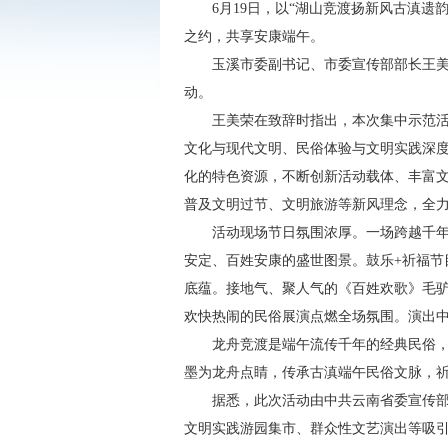
6月19日，以“湖山竞渡扬新风古滇遗
之约，共享安康端午。
玉溪市委副书记、市委宣传部部长王
动。
王美荣在致辞时指出，本次集中示范
文化与现代文明、民俗体验与文明实践深度
化的特色资源，不断创新活动载体、丰富
普及文明过节、文明旅游等新风理念，全
活动现场节日氛围浓厚。一场跨越千
安定、百姓安康的盛世图景。鼓乐+祈福节
底蕴。接地气、聚人气的《百姓欢歌》毛
欢快热闹的民俗展演点燃全场氛围。演出
龙舟竞渡是端午流传千年的经典民俗
墨为龙舟点睛，传承古滇端午民俗文脉，
据悉，此次活动由中共云南省委宣传
文明实践游园集市、群众性文艺演出等吸引