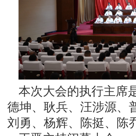
本次大会的执行主席
德坤、耿兵、汪涉源、
刘勇、杨辉、陈挺、陈