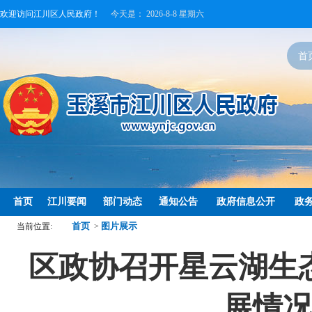
欢迎访问江川区人民政府！
今天是：
2026-8-8 星期六
首
首页
江川要闻
部门动态
通知公告
政府信息公开
政
首页
图片展示
当前位置:
>
区政协召开星云湖生
展情