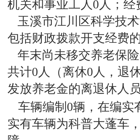
机关和事业工人
0
人
；经
玉溪市江川区科学技术
包括财政拨款开支经费
年末尚未移交
养老保险
共计
0
人
（
离休
0
人，退
发放养老金的离退休人
车辆编制
0
辆，在编实
实有车辆为科普大蓬车