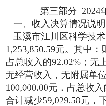
第三部分
202
4
一、收入决算情况说明
玉溪市江川区科学技术
1
,
253
,
850.59
元。其中：
占总收入的
92.02
%
；
无
无
经营收入，
无
附属单
100
,
000
.00
元，占总收入
合计
减少
59,029.58
元，