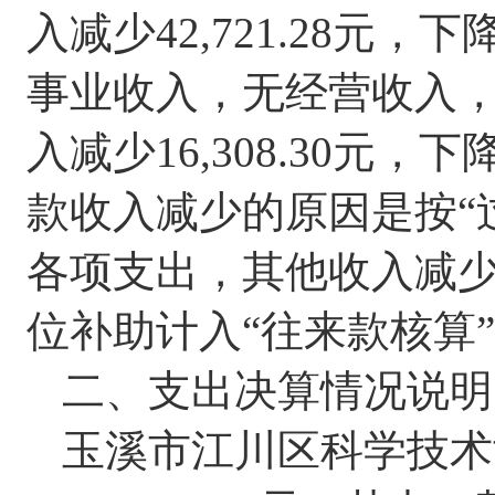
入减少
42,721.28
元，下
事业收入，
无
经营收入
入
减少
16,308.30
元，
下
款收入减少的原因是按
“
各项支出，其他收入
减
位补助
计入
“
往来款核算
”
二、支出决算情况说明
玉溪市江川区科学技术