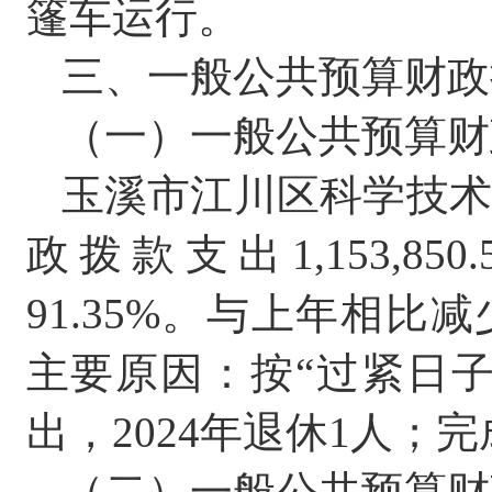
篷车运行
。
三、一般公共预算财政
（一）一般公共预算财
玉溪市江川区科学技
政拨款支出
1
,
153
,
850.
91.
35
%
。与上年相比减
主要原因：按
“
过紧日
出，
2024
年退休
1
人；
完
（二）
一般公共预算财