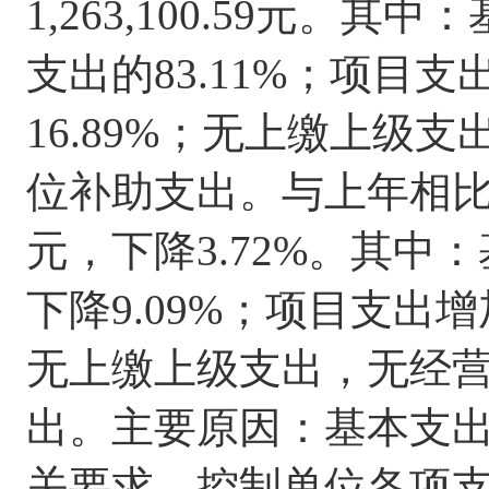
1
,
263
,
100.59
元。其中：
支出的
83.11
%
；项目支
16.89
%
；
无
上缴上级支
位补助支出。与上年相
元，
下降
3.72
%
。其中：
下降
9.09
%
；项目支出增
无
上缴上级支出，
无
经
出。主要原因：基本支
关要求，控制单位各项