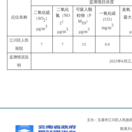
监测项目浓度
二氧化
可吸入颗
臭氧
二氧化硫
一氧化碳
氮（
NO
粒物（
P
点位名称
最大
（
SO
）
（
CO）
2
）
M
）
2
10
3
3
mg/m
μg/m
3
3
μg/m
μg/m
μ
江川区人民
7
7
15
0.6
医院
监测情况说
202
5
年
6
月江
明
主办：玉溪市江川区人民政
联系方式