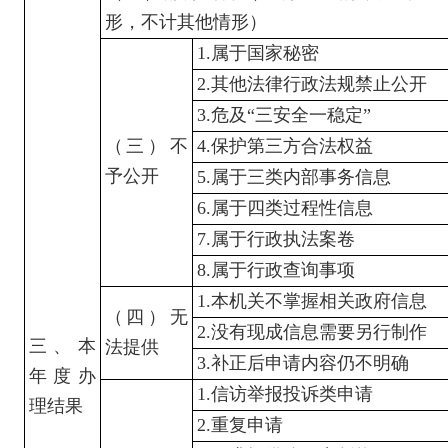
形，不计其他情形）
1.
属于国家秘密
2.
其他法律行政法规禁止公开
3.
危及
“
三安全一稳定
”
（三）不
4.
保护第三方合法权益
予公开
5.
属于三类内部事务信息
6.
属于四类过程性信息
7.
属于行政执法案卷
8.
属于行政查询事项
1.
本机关不掌握相关政府信息
（四）无
2.
没有现成信息需要另行制作
三、本
法提供
3.
补正后申请内容仍不明确
年度办
1.
信访举报投诉类申请
理结果
2.
重复申请