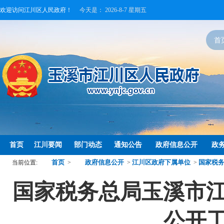
欢迎访问江川区人民政府！
今天是：
2026-8-7 星期五
首
首页
江川要闻
部门动态
通知公告
政府信息公开
政
首页
政府信息公开
江川区政府下属单位
国家税
当前位置:
>
>
>
国家税务总局玉溪市江
公开